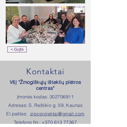
< Grįžti
Kontaktai
VšĮ "Žmogiškųjų išteklių plėtros
centras"
Įmonės kodas:
302706911
Adresas: S. Raštikio g. 59, Kaunas
El.paštas:
zipcprojektai@gmail.com
Telefono Nr.:
+370 613 77367