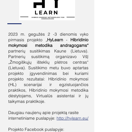
2023 m. gegužės 2 -3 dienomis vyko
pirmasis projekto „
HyLearn
-
Hibridinio
mokymosi metodika andragogams“
partnerių susitikimas Kaune (Lietuva).
Partnerių susitikimą organizavo VšĮ
„Žmogiškųjų išteklių plėtros centras“
(Lietuva). Susitikimo metu buvo aptartas
projekto įgyvendinimas bei kuriami
projekto rezultatai: Hibridinio mokymosi
(HL) scenarijai ir egzistuojančios
praktikos, Hibridinio mokymosi metodika
dėstytojams, Virtualūs asistentai ir jų
taikymas praktikoje.
Daugiau naujienų apie projektą rasite
internetiniame puslapyje:
http://hylearn.eu/
Projekto Facebook puslapyje: